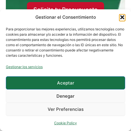
Solicita tu Presupuesto
de instalación de
Gestionar el Consentimiento
suelos 100% Gratis
Para proporcionar las mejores experiencias, utilizamos tecnologías como
cookies para almacenar y/o acceder a la información del dispositivo. El
consentimiento para estas tecnologías nos permitirá procesar datos
como el comportamiento de navegación o las ID únicas en este sitio. No
consentir o retirar el consentimiento puede afectar negativamente
ciertas características y funciones.
Gestionar los servicios
Aceptar
Esto es lo que opinan
Denegar
nuestros clientes de Irún
Ver Preferencias
tras colocar su suelo con
Cookie Policy
Reformas Ordoñez.