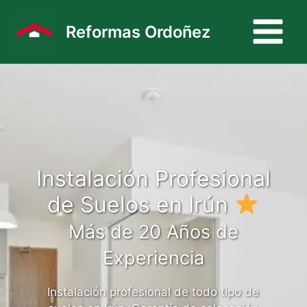
Ir
al
Reformas Ordoñez
contenido
Instalación Profesional
de Suelos en Irún
Más de 20 Años de
Experiencia
Instalación profesional de todo tipo de