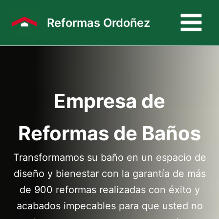
Ir
al
Reformas Ordoñez
contenido
Empresa de
Reformas de Baños
Transformamos su baño en un espacio de
diseño y bienestar con la garantía de más
de 900 reformas realizadas con éxito y
acabados impecables para que usted no