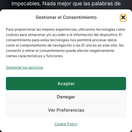
impecables. Nada mejor que las palabras de
quienes ya han confiado en nosotros para
Gestionar el Consentimiento
demostrar nuestro compromiso con cada
reforma.
Para proporcionar las mejores experiencias, utilizamos tecnologías como
cookies para almacenar y/o acceder a la información del dispositivo. El
«Lo mejor fue la gestión llave en mano. No
consentimiento para estas tecnologías nos permitirá procesar datos
como el comportamiento de navegación o las ID únicas en este sitio. No
tuve que buscar fontanero ni electricista
consentir o retirar el consentimiento puede afectar negativamente
por mi cuenta, ellos coordinaron todo. La
ciertas características y funciones.
D
impermeabilización y el alicatado han
d
Gestionar los servicios
jo
quedado impecables. Da gusto encontrar
»
empresas tan serias hoy en día.»
Aceptar
,
Ane Zabaleta (Casco Histórico,
Denegar
Hondarribia
)
Ver Preferencias
Cookie Policy