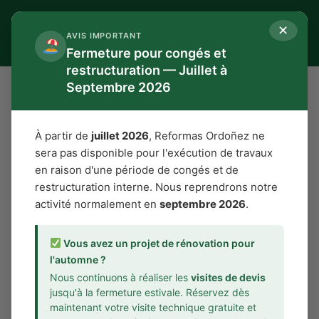
Aller
au
Reformas Ordoñez
✕
AVIS IMPORTANT
contenu
Fermeture pour congés et
restructuration — Juillet à
Septembre 2026
Accueil
Urrugne
Rénovation Salle de Bain
Carrelage
À partir de
juillet 2026
, Reformas Ordoñez ne
sera pas disponible pour l'exécution de travaux
en raison d'une période de congés et de
Carrelage Salle de Bain à
restructuration interne. Nous reprendrons notre
Urrugne
activité normalement en
septembre 2026
.
Expert en carreaux ciment &
Vous avez un projet de rénovation pour
rénovation • Devis 24h Gratuit
l'automne ?
Nous continuons à réaliser les
visites de devis
Rénovation complète de carrelage mural
pour
jusqu'à la fermeture estivale. Réservez dès
particuliers à Urrugne :
maintenant votre visite technique gratuite et
Pose carreaux ciment • Rénovation carrelage