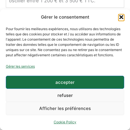
osciller entre 1 200 € et 3 500 € TTC.
Combien de temps prend la pose carrelage
Gérer le consentement
mural salle de bain à Urrugne ?
Pour fournir les meilleures expériences, nous utilisons des technologies
telles que des cookies pour stocker et / ou accéder aux informations de
Pourquoi choisir des carreaux de ciment pour
l'appareil. Le consentement de ces technologies nous permettra de
salle de bain lors d’une rénovation à Urrugne
traiter des données telles que le comportement de navigation ou les ID
?
uniques sur ce site. Ne consentez pas ou ne retirer pas le consentement
peut affecter négativement certaines caractéristiques et fonctions.
Comment se déroule la rénovation salle de
Gérer les services
bain carrelage avec Reformas Ordoñez à
Urrugne ?
accepter
Quelles garanties couvre une rénovation
refuser
carrelage salle de bain à Urrugne ?
Afficher les préférences
Quels types de carrelage salle de bain
renovation puis-je choisir à Urrugne ?
Cookie Policy